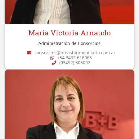
María Victoria Arnaudo
Administración de Consorcios
consorcios@bmasbinmobiliaria.com.ar
+54 3492 616066
(03492) 505092