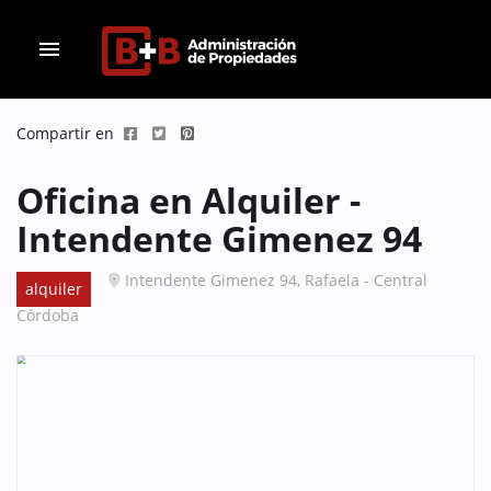
menu
Compartir en
Oficina en Alquiler -
Intendente Gimenez 94
Intendente Gimenez 94, Rafaela - Central
alquiler
Córdoba