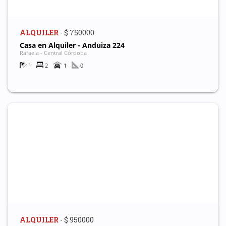
ALQUILER
- $ 750000
Casa en Alquiler - Anduiza 224
Rafaela - Central Córdoba
1
2
1
0
ALQUILER
- $ 950000