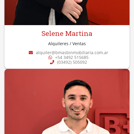
Selene Martina
Alquileres / Ventas
alquiler@bmasbinmobiliaria.com.ar
+54 3492 515685
(03492) 505092