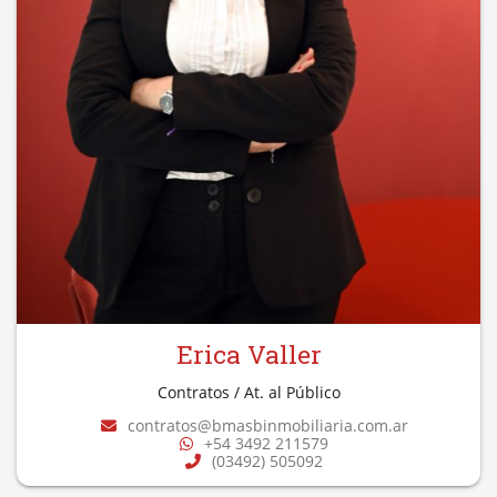
Erica Valler
Contratos / At. al Público
contratos@bmasbinmobiliaria.com.ar
+54 3492 211579
(03492) 505092