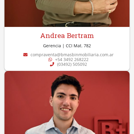
Andrea Bertram
Gerencia
| CCI Mat. 782
compraventa@bmasbinmobiliaria.com.ar
+54 3492 268222
(03492) 505092