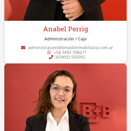
Anabel Perrig
Administración / Caja
administracion@bmasbinmobiliaria.com.ar
+54 3492 396671
(03492) 505092