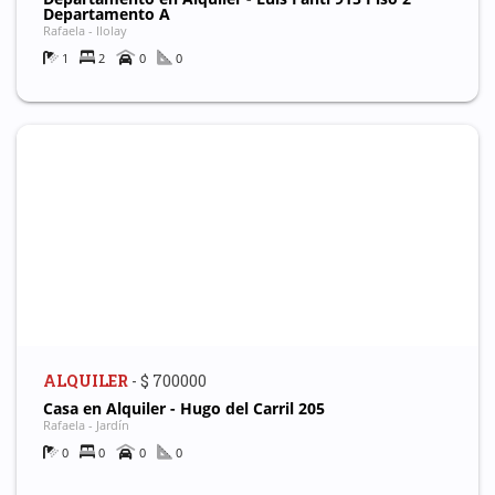
Departamento A
Rafaela - Ilolay
1
2
0
0
ALQUILER
- $ 700000
Casa en Alquiler - Hugo del Carril 205
Rafaela - Jardín
0
0
0
0