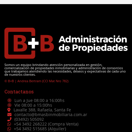
Somos un equipo brindando atención personalizada en gestión,
comercialización de propiedades inmobiliarias y administración de consorcios
que trabajamos atendiendo las necesidades, deseos y expectativas de cada uno
de nuestros clientes.
© B+B | Andrea Bertram (CCI Mat Nro 782)
Contactanos
Lun a Jue 08:00 a 16:00hs
Vie 08:00 a 15:00hs
Lavalle 388, Rafaela, Santa Fe
contacto@bmasbinmobiliaria.com.ar
(03492) 505092
+54 3492 268222
(Compra Venta)
+54 3492 515685
(Alquiler)