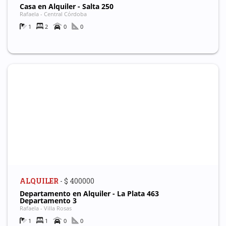
Casa en Alquiler - Salta 250
Rafaela - Central Córdoba
1
2
0
0
ALQUILER
- $ 400000
Departamento en Alquiler - La Plata 463
Departamento 3
Rafaela - Villa Rosas
1
1
0
0