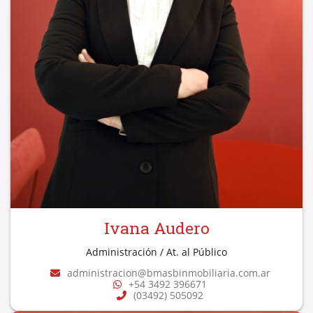
Ivana Audero
Administración / At. al Público
administracion@bmasbinmobiliaria.com.ar
+54 3492 396671
(03492) 505092