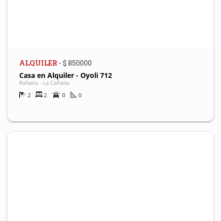
ALQUILER
- $ 850000
Casa en Alquiler - Oyoli 712
Rafaela - La Cañada
2
2
0
0