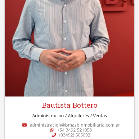
Bautista Bottero
Administracion / Alquileres / Ventas
administracion@bmasbinmobiliaria.com.ar
+54 3492 521058
(03492) 505092