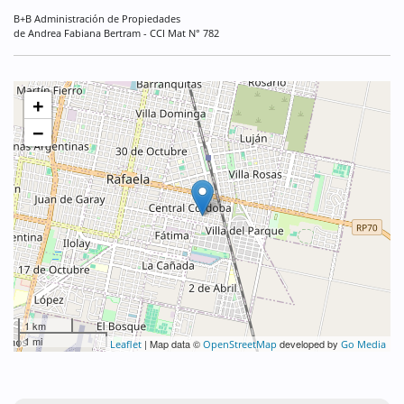
B+B Administración de Propiedades
de Andrea Fabiana Bertram - CCI Mat N° 782
+
−
1 km
1 mi
| Map data ©
developed by
Leaflet
OpenStreetMap
Go Media